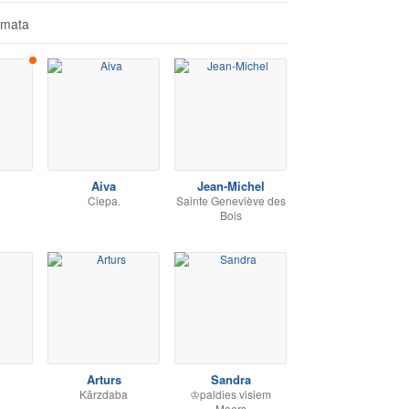
āmata
Aiva
Jean-Michel
Ciepa.
Sainte Geneviève des
Bois
Arturs
Sandra
Kārzdaba
♔paldies visiem
Moers