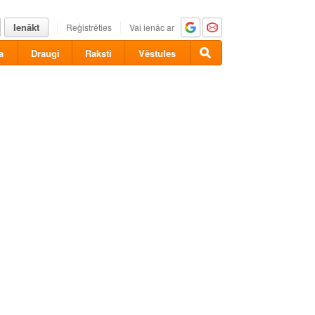
Ienākt
Reģistrēties
Vai ienāc ar
a
Draugi
Raksti
Vēstules