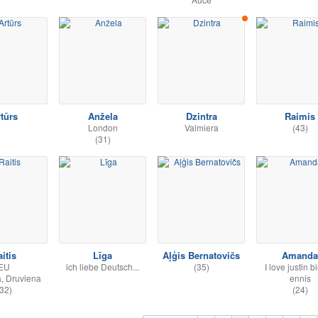
tūrs
Anžela
Dzintra
Raimis
London
Valmiera
(43)
(31)
itis
Līga
Aļģis Bernatovičs
Amanda
EU
ich liebe Deutsch...
(35)
I love justin b
, Druviena
ennis
32)
(24)