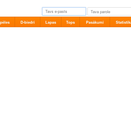
pēles
D-biedri
Lapas
Tops
Pasākumi
Statistik