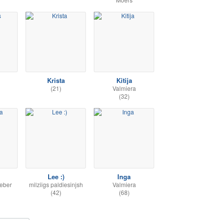
Krista
Kitija
(21)
Valmiera
(32)
Lee :)
Inga
ieber
milziigs paldiesinjsh
Valmiera
(42)
(68)