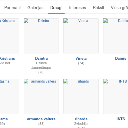
Par mani
Galerijas
Draugi
Intereses
Raksti
Viesu gr
Kristians
Dzintra
Vineta
Dainis
id.net
Dzinča
(74)
Jaunmārupe
(70)
asma
armands valters
rihards
INTS
69)
(33)
Zviedrija
Auce