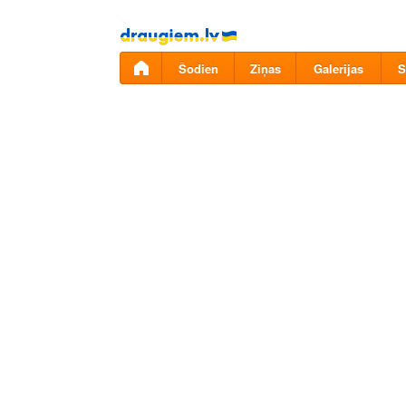
Pāriet
uz
saturu
Šodien
Ziņas
Galerijas
S