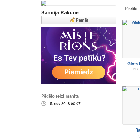
Profils
Sannija Rakūne
Pamāt
Gints 
Phov
Pēdējo reizi manīta
15. nov 2018 00:07
R
(