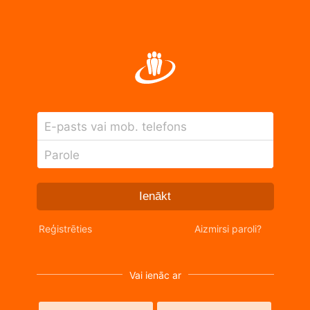
E-pasts vai mob. telefons
Parole
Ienākt
Reģistrēties
Aizmirsi paroli?
Vai ienāc ar