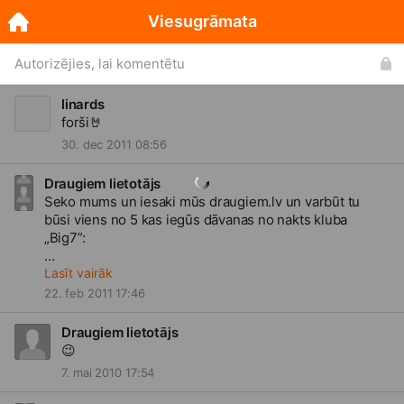
Viesugrāmata
Autorizējies, lai komentētu
linards
forši
🤘
30. dec 2011 08:56
Draugiem lietotājs
Seko mums un iesaki mūs
draugiem.lv
un varbūt tu
būsi viens no 5 kas iegūs dāvanas no nakts kluba
„Big7”:
www.draugiem.lv/djwaitsbirthd...
Lasīt vairāk
22. feb 2011 17:46
IZLOZES REZULTĀTI BŪS REDZAMI 2. MARTĀ,
PULKSTENS 17:00 ŠEIT PAT JAUNUMU SADAĻĀ!
Draugiem lietotājs
😉
7. mai 2010 17:54