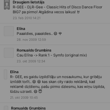
Draugiem lietotājs
R-GEE - Dj.R-Gee - Classic Hits of Disco Dance Floor
BIG7 pa pirmo! Atgādina vecos laikus!
🤘
23. feb 2010 14:21
Elīna
Paaaldies, paaaldies..
😄
🌹
28. nov 2009 12:59
Romualds Grumbins
Cau Elīna -> Rank 1 - Symfo (original mix)
23. okt 2009 12:34
Elīna
R- GEE, es gaidu izpildītāju un nosaukumu, kur gribēju
iznīdēt torīt..
😄
😆
kas skan city raido reklāmā, kad
reklamē dz/dienu, pašu pirmo dziesmu, kas wiņu izpilda,
lūdzu uzraxti.
😄
😇
21. okt 2009 10:45
Romualds Grumbins