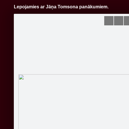
Lepojamies ar Jāņa Tomsona panākumiem.
Pāriet
uz
saturu
Šodien
Ziņas
Galerijas
S
Banka Citadele
Oficiālā lapa