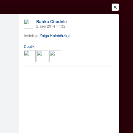
Banka Citadele
2. sep 2014 17:32
Ievietoja
Zaiga Kalnbērziņa
3
patīk
Ienākt
Reģistrēties
Vai ienāc ar
a
Draugi
Raksti
Vēstules
a panākumiem.