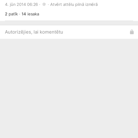
kārtas ziedo naudu un iegulda savu darbu, lai palīdzētu
4. jūn 2014 06:26 · 
 · 
Atvērt attēlu pilnā izmērā
bērniem, veidojot Sajūtu dārzu Bērnu sociālās aprūpes
centra „Pļavnieki” teritorijā.
2
patīk
·
14
iesaka
Autorizējies, lai komentētu