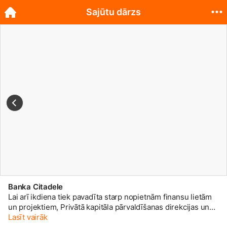
Sajūtu dārzs
Banka Citadele
Lai arī ikdiena tiek pavadīta starp nopietnām finansu lietām
un projektiem, Privātā kapitāla pārvaldīšanas direkcijas un
Citadele Asset Management darbinieki jau trešo gadu pēc
Lasīt vairāk