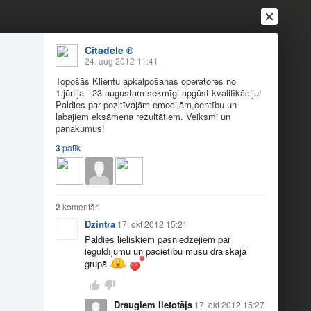
Citadele ®
24. aug 2012 11:41
Topošās Klientu apkalpošanas operatores no
1.jūnija - 23.augustam sekmīgi apgūst kvalifikāciju!
Paldies par pozitīvajām emocijām,centību un
labajiem eksāmena rezultātiem. Veiksmi un
panākumus!
3
patīk
Ienākt
Reģistrēties
Vai ienāc ar
a
Draugi
Raksti
Vēstules
2
komentāri
Dzintra
17. okt 2012 15:21
Paldies lieliskiem pasniedzējiem par
Pils laukumā 4
ieguldījumu un pacietību mūsu draiskajā
grupā.
st kvalifikāciju! Paldies par pozitīvajām
Draugiem lietotājs
17. okt 2012 15:27