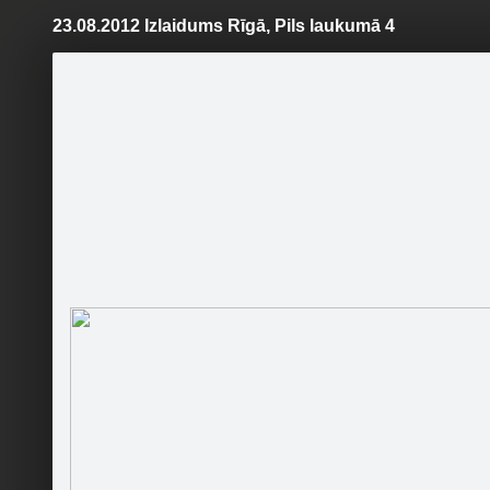
23.08.2012 Izlaidums Rīgā, Pils laukumā 4
Pāriet
uz
saturu
Šodien
Ziņas
Galerijas
S
Citadele ®
Oficiālā lapa
Topošās 
emocijām
Sekot