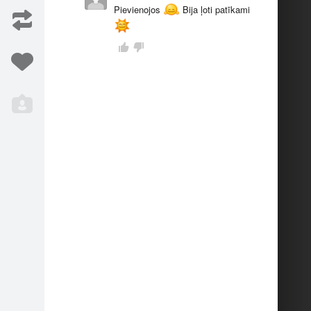
Pievienojos
Bija ļoti patīkami
ā grupā.