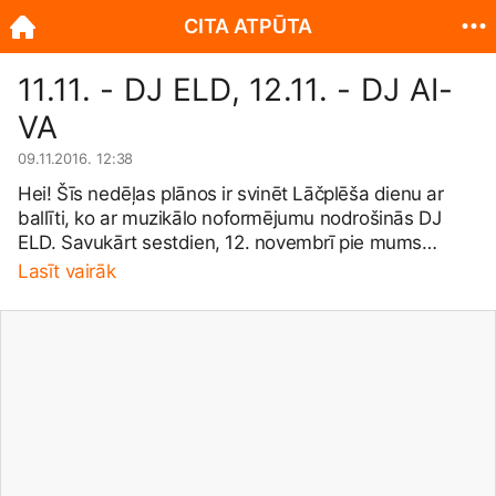
CITA ATPŪTA
11.11. - DJ ELD, 12.11. - DJ AI-
VA
09.11.2016. 12:38
Hei! Šīs nedēļas plānos ir svinēt Lāčplēša dienu ar
ballīti, ko ar muzikālo noformējumu nodrošinās DJ
ELD. Savukārt sestdien, 12. novembrī pie mums
ciemosies sen neredzēts, bet vienmēr gaidīts un
Lasīt vairāk
novērtēts savas jomas profesionālis - DJ Ai-VA! Un
šoreiz būs nevis vienkārša ballīte, bet gan video
dejas. Tiekamies nedēļas nogalē!