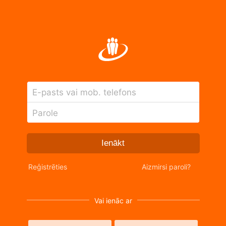
E-pasts vai mob. telefons
Parole
Ienākt
Reģistrēties
Aizmirsi paroli?
Vai ienāc ar