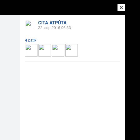
CITA ATPŪTA
22. sep 2016 06:33
4
patīk
Ienākt
Reģistrēties
Vai ienāc ar
a
Draugi
Raksti
Vēstules