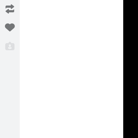
Iesaka
3