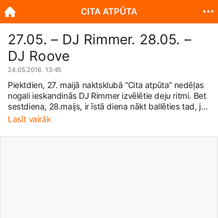
CITA ATPŪTA
27.05. – DJ Rimmer. 28.05. –
DJ Roove
24.05.2016. 13:45
Piektdien, 27. maijā naktsklubā “Cita atpūta” nedēļas
nogali ieskandinās DJ Rimmer izvēlētie deju ritmi. Bet
sestdiena, 28.maijs, ir īstā diena nākt ballēties tad, ja
tev garšo tekila. Bārā droši jautā „Tekila bum”, „Tekila
Lasīt vairāk
bum-bum” vai arī baudi šo, no zilās agaves
pagatavoto, spēcīgo meksikāņu dzērienu kopā ar sāli
un laimu tradicionālajā „laizi, malko, sūc” rituālā. Un
tad dodies iekustināt gurnus deju placī, pār kuru
valdīs DJ Roove. Durvis veras pl. 22.00. Ieejas maksa
– € 3. Meitenēm līdz pusnaktij – bez maksas. Ieeja no
18 gadu vecuma, uzrādot personu apliecinošu
dokumentu(!). Uz redzīti “Citā atpūtā”!