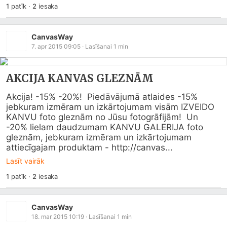
1
patīk
·
2
iesaka
CanvasWay
7. apr 2015 09:05
· Lasīšanai
1
min
AKCIJA KANVAS GLEZNĀM
Akcija! -15% -20%!  Piedāvājumā atlaides -15% 
jebkuram izmēram un izkārtojumam visām IZVEIDO 
KANVU foto gleznām no Jūsu fotogrāfijām!  Un 
-20% lielam daudzumam KANVU GALERIJA foto 
gleznām, jebkuram izmēram un izkārtojumam 
attiecīgajam produktam - http://canvas...
Lasīt vairāk
1
patīk
·
2
iesaka
CanvasWay
18. mar 2015 10:19
· Lasīšanai
1
min