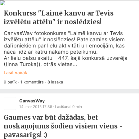
Konkurss "Laimē kanvu ar Tevis
izvēlētu attēlu" ir noslēdzies!
CanvasWay fotokonkurss "Laimē kanvu ar Tevis 
izvēlētu attēlu" ir noslēdzies! Pateicamies visiem 
dalībniekiem par lielu aktivitāti un emocijām, kas 
nāca līdz ar katru nākamo peteikumu.

Ar lielu balsu skaitu - 447, šajā konkursā uzvarēja 
((Inna Turoka)), otrās vietas...
Lasīt vairāk
9
patīk
·
1
komentārs
·
8
iesaka
CanvasWay
14. mar 2015 17:35
· Lasīšanai
0
min
Gaumes var būt dažādas, bet
noskaņojums šodien visiem viens -
pavasarīgs! :)