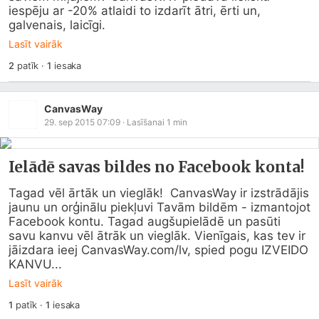
iespēju ar -20% atlaidi to izdarīt ātri, ērti un, 
galvenais, laicīgi.
Lasīt vairāk
2
patīk
·
1
iesaka
CanvasWay
29. sep 2015 07:09
· Lasīšanai
1
min
Ielādē savas bildes no Facebook konta!
Tagad vēl ārtāk un vieglāk!  CanvasWay ir izstrādājis 
jaunu un orģinālu piekļuvi Tavām bildēm - izmantojot 
Facebook kontu. Tagad augšupielādē un pasūti 
savu kanvu vēl ātrāk un vieglāk. Vienīgais, kas tev ir 
jāizdara ieej 
CanvasWay.com/lv
, spied pogu IZVEIDO 
KANVU...
Lasīt vairāk
1
patīk
·
1
iesaka