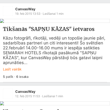
CanvasWay
19. feb 2015 13:53
· Lasīšanai
1
min
Tikšanās "SAPŅU KĀZAS" ietvaros
Kāzu fotogrāfi, rīkotāji, vedēji un topošie jaunie pāri, 
sadarbības partneri un citi interesenti! Šo svētdien 
22.februārī 14.00-16.00 mums ir iespēja satikties 
SEMARAH HOTELS rīkotajā pasākumā "SAPŅU 
KĀZAS", kur CanvasWay pārstāvji būs gatavi laipni 
aprunāties...
Lasīt vairāk
5
patīk
·
6
iesaka
CanvasWay
12. feb 2015 11:53
· Lasīšanai
1
min