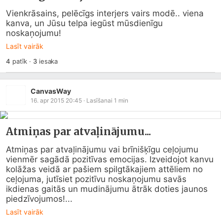
Vienkrāsains, pelēcīgs interjers vairs modē.. viena 
kanva, un Jūsu telpa iegūst mūsdienīgu 
noskaņojumu!
Lasīt vairāk
4
patīk
·
3
iesaka
CanvasWay
16. apr 2015 20:45
· Lasīšanai
1
min
Atmiņas par atvaļinājumu...
Atmiņas par atvaļinājumu vai brīnišķīgu ceļojumu 
vienmēr sagādā pozitīvas emocijas. Izveidojot kanvu 
kolāžas veidā ar pašiem spilgtākajiem attēliem no 
ceļojuma, jutīsiet pozitīvu noskaņojumu savās 
ikdienas gaitās un mudinājumu ātrāk doties jaunos 
piedzīvojumos!...
Lasīt vairāk