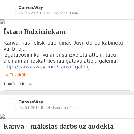
CanvasWay
25. feb 2015 09:07
· Lasīšanai
1
min
Īstam Rīdziniekam
Kanva, kas lieliski papildinās Jūsu darba kabinetu 
vai biroju.

Izgatavosim kanvu ar Jūsu izvēlētu attēlu, taču 
http://canvasway.com/kanvu-galerij...
Lasīt vairāk
1
patīk
·
1
iesaka
CanvasWay
24. feb 2015 10:44
· Lasīšanai
1
min
Kanva - mākslas darbs uz audekla