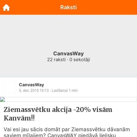
Raksti
CanvasWay
22
raksti ·
0
sekotāji
CanvasWay
5. dec 2015 15:13
· Lasīšanai
1
min
Ziemassvētku akcija -20% visām
Kanvām!!
Vai esi jau sācis domāt par Ziemassvētku dāvanām 
saviem mīļajiem? CanvasWAY piedāvā lielisku 