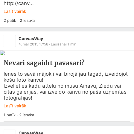
http://canv...
Lasīt vairāk
2
patīk
·
2
iesaka
CanvasWay
4. mar 2015 17:58
· Lasīšanai
1
min
Nevari sagaidīt pavasari?
Ienes to savā mājoklī vai birojā jau tagad, izveidojot 
košu foto kanvu!

Izvēlieties kādu attēlu no mūsu Ainavu, Ziedu vai 
citas galerijas, vai izveido kanvu no paša uzņemtas 
fotogrāfijas!
Lasīt vairāk
1
patīk
·
2
iesaka
CanvasWay