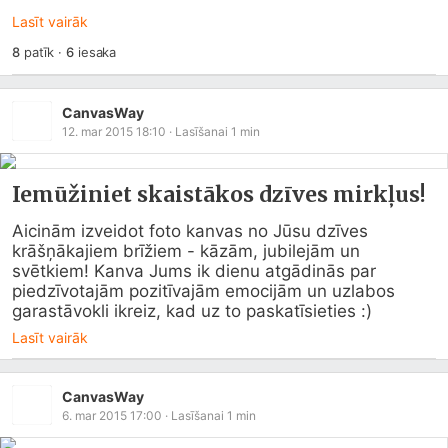
Lasīt vairāk
8
patīk
·
6
iesaka
CanvasWay
12. mar 2015 18:10
· Lasīšanai
1
min
Iemūžiniet skaistākos dzīves mirkļus!
Aicinām izveidot foto kanvas no Jūsu dzīves 
krāšņākajiem brīžiem - kāzām, jubilejām un 
svētkiem! Kanva Jums ik dienu atgādinās par 
piedzīvotajām pozitīvajām emocijām un uzlabos 
garastāvokli ikreiz, kad uz to paskatīsieties :)
Lasīt vairāk
CanvasWay
6. mar 2015 17:00
· Lasīšanai
1
min