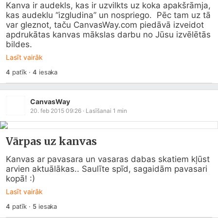
Kanva ir audekls, kas ir uzvilkts uz koka apakšrāmja, 
kas audeklu “izgludina” un nospriego.  Pēc tam uz tā 
var gleznot, taču 
CanvasWay.com
 piedāvā izveidot 
apdrukātas kanvas mākslas darbu no Jūsu izvēlētās 
bildes.
Lasīt vairāk
4
patīk
·
4
iesaka
CanvasWay
20. feb 2015 09:26
· Lasīšanai
1
min
Vārpas uz kanvas
Kanvas ar pavasara un vasaras dabas skatiem kļūst 
arvien aktuālākas.. Saulīte spīd, sagaidām pavasari 
kopā! :)
Lasīt vairāk
4
patīk
·
5
iesaka