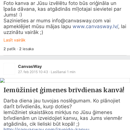
Foto kanva ar Jūsu izvēlētu foto būs oriģināla un 
īpaša dāvana, kas atgādinās mīļotajai sievietei par 
Jums! :)

Sazinieties ar mums info@
canvasway.com
 vai 
apmeklējiet mūsu mājas lapu 
www.canvasway.lv/
, lai 
uzzinātu vairāk ;)
Lasīt vairāk
2
patīk
·
2
iesaka
CanvasWay
27. feb 2015 10:43
· Lasīšanai
1
min
Iemūžiniet ģimenes brīvdienas kanvā!
Darba diena jau tuvojas noslēgumam. Ko plānojiet 
darīt brīvdienās, kurp doties?

Iemūžiniet skaistākos mirkļus no Jūsu ģimenes 
brīvdienām un izveidojiet kanvu, kas Jums vienmēr 
http://canvasway.com/izveido-kanvu