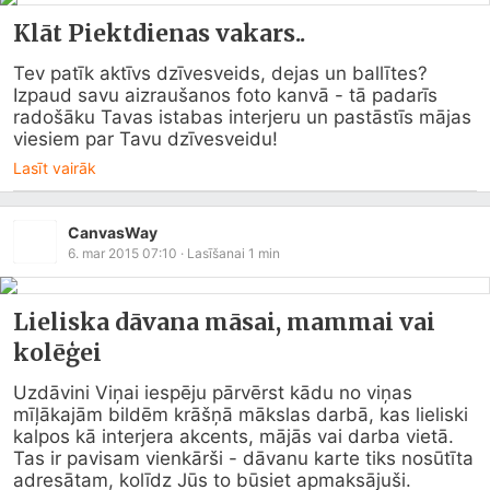
Klāt Piektdienas vakars..
Tev patīk aktīvs dzīvesveids, dejas un ballītes? 
Izpaud savu aizraušanos foto kanvā - tā padarīs 
radošāku Tavas istabas interjeru un pastāstīs mājas 
viesiem par Tavu dzīvesveidu!
Lasīt vairāk
CanvasWay
6. mar 2015 07:10
· Lasīšanai
1
min
Lieliska dāvana māsai, mammai vai
kolēģei
Uzdāvini Viņai iespēju pārvērst kādu no viņas 
mīļākajām bildēm krāšņā mākslas darbā, kas lieliski 
kalpos kā interjera akcents, mājās vai darba vietā.

Tas ir pavisam vienkārši - dāvanu karte tiks nosūtīta 
adresātam, kolīdz Jūs to būsiet apmaksājuši. 