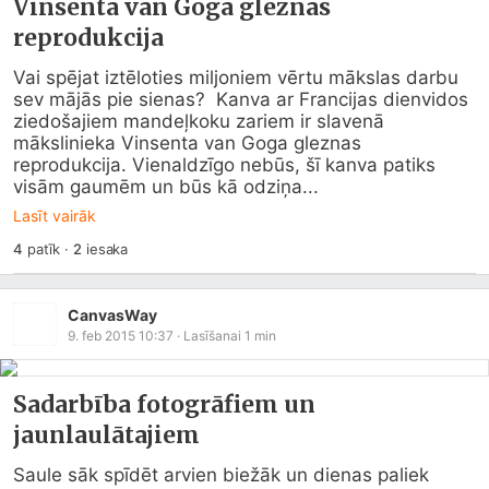
Vinsenta van Goga gleznas
reprodukcija
Vai spējat iztēloties miljoniem vērtu mākslas darbu 
sev mājās pie sienas?  Kanva ar Francijas dienvidos 
ziedošajiem mandeļkoku zariem ir slavenā 
mākslinieka Vinsenta van Goga gleznas 
reprodukcija. Vienaldzīgo nebūs, šī kanva patiks 
visām gaumēm un būs kā odziņa...
Lasīt vairāk
4
patīk
·
2
iesaka
CanvasWay
9. feb 2015 10:37
· Lasīšanai
1
min
Sadarbība fotogrāfiem un
jaunlaulātajiem
Saule sāk spīdēt arvien biežāk un dienas paliek 