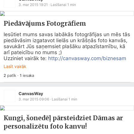
3. mar 2015 19:21
· Lasīšanai
1
min
Piedāvājums Fotogrāfiem
Iesūtiet mums savas labākās fotogrāfijas un mēs tās 
piedāvāsim izgatavot lielās un krāšņās foto kanvās, 
savukārt Jūs saņemsiet plašāku atpazīstamību, kā 
arī pateicību no mums ;)

Uzziniet vairāk te: 
http://canvasway.com/biznesam
Lasīt vairāk
2
patīk
·
1
iesaka
CanvasWay
3. mar 2015 09:06
· Lasīšanai
1
min
Kungi, šonedēļ pārsteidziet Dāmas ar
personalizētu foto kanvu!