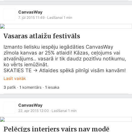
CanvasWay
7. jūl 2015 11:49
· Lasīšanai
1
min
Vasaras atlaižu festivāls
Izmanto lielisku iespēju iegādāties CanvasWay 
zīmola kanvas ar 25% atlaidi! Kāzas, ceļojums vai 
atvaļinājums.. vasarā ir tik daudz pozitīvu notikumu, 
ko vērts iemūžināt.

SKATIES TE → Atlaides spēkā pilnīgi visām kanvām!
Lasīt vairāk
3
patīk
·
1
komentārs
·
1
iesaka
CanvasWay
22. apr 2015 12:00
· Lasīšanai
1
min
Pelēcīgs interjers vairs nav modē