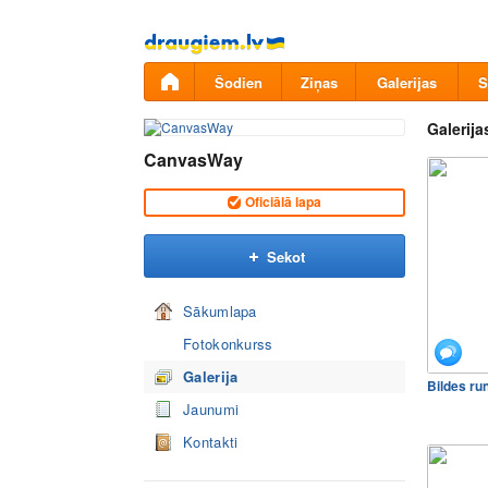
Pāriet
uz
saturu
Šodien
Ziņas
Galerijas
S
Galerija
CanvasWay
Oficiālā lapa
Sekot
Sākumlapa
Fotokonkurss
Galerija
Bildes ru
Jaunumi
Kontakti