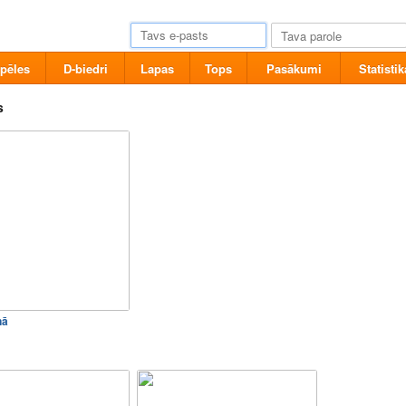
pēles
D-biedri
Lapas
Tops
Pasākumi
Statistik
s
nā