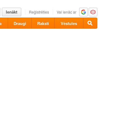
Ienākt
Reģistrēties
Vai ienāc ar
a
Draugi
Raksti
Vēstules