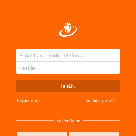
E-pasts vai mob. telefons
Parole
Ienākt
Reģistrēties
Aizmirsi paroli?
Vai ienāc ar