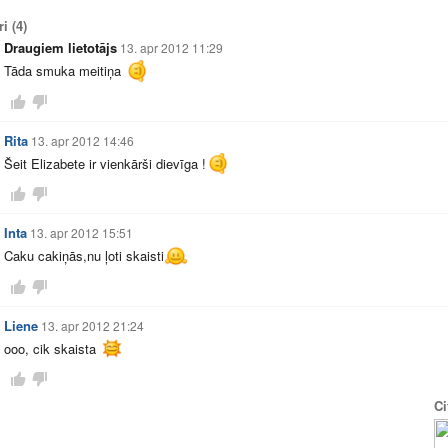
ri
(4)
Draugiem lietotājs
13. apr 2012 11:29
Tāda smuka meitiņa
Rita
13. apr 2012 14:46
Šeit Elizabete ir vienkārši dievīga !
Inta
13. apr 2012 15:51
Caku cakiņās,nu ļoti skaisti
Liene
13. apr 2012 21:24
ooo, cik skaista
Ci