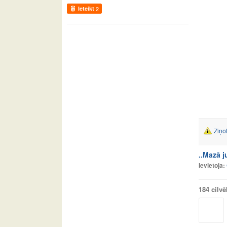
Ieteikt
2
Ziņo
..Mazā j
Ievietoja:
184 cilvē