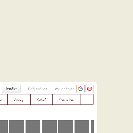
Ienākt
Reģistrēties
Vai ienāc ar
a
Draugi
Raksti
Vēstules