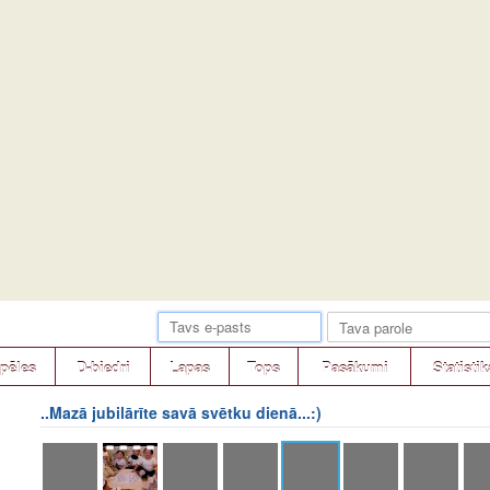
pēles
D-biedri
Lapas
Tops
Pasākumi
Statistik
..Mazā jubilārīte savā svētku dienā...:)