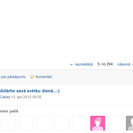
←
5. no 294
iepriekšējā
nākamā
t par pārkāpumu
Komentāri
ubilārīte savā svētku dienā...:)
Cakas
13. apr 2012 09:35
kiem patīk