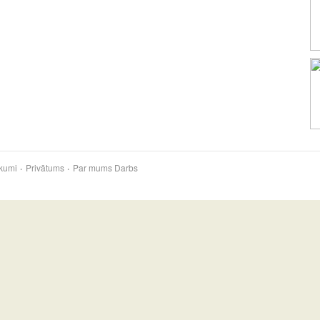
kumi
Privātums
Par mums
Darbs