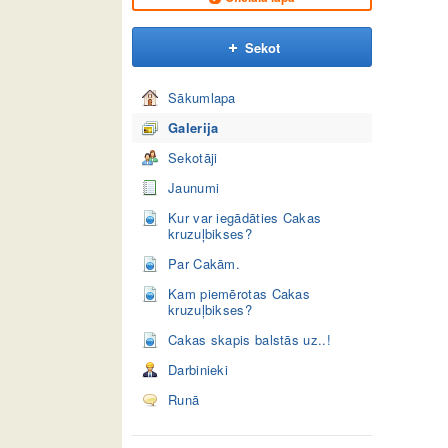
Sekot
Sākumlapa
Galerija
Sekotāji
Jaunumi
Kur var iegādāties Cakas
kruzuļbikses?
Par Cakām.
Kam piemērotas Cakas
kruzuļbikses?
Cakas skapis balstās uz..!
Darbinieki
Runā