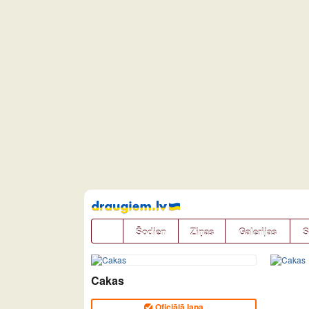
Pāriet
uz
saturu
Šodien
Ziņas
Galerijas
S
Cakas
Oficiālā lapa