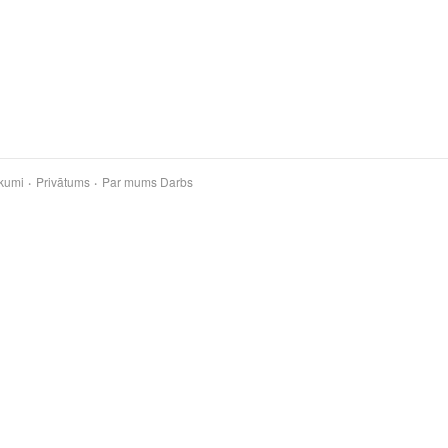
kumi
Privātums
Par mums
Darbs