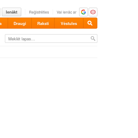
Ienākt
Reģistrēties
Vai ienāc ar
a
Draugi
Raksti
Vēstules