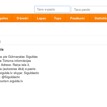
pēles
D-biedri
Lapas
Tops
Pasākumi
Statistik
i
tis
as pie Gūtmaņalas Siguldas
a Tūrisma informācijas
 Adrese: Raiņa iela 3,
a (autoostas ēkā) e-pasts:
igulda.lv skype: Siguldastic
r: @Siguldastic
urism.sigulda.lv