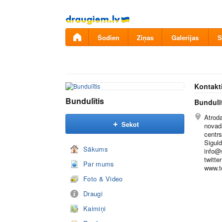
Pāriet
uz
saturu
Šodien
Ziņas
Galerijas
S
Kontakt
Bundulītis
Bundulī
Atrod
Sekot
novad
centrs
Siguld
Sākums
info@s
twitte
Par mums
www.to
Foto & Video
Draugi
Kaimiņi