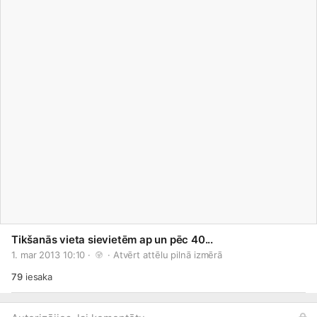
Tikšanās vieta sievietēm ap un pēc 40...
1. mar 2013 10:10 · 
 · 
Atvērt attēlu pilnā izmērā
79
iesaka