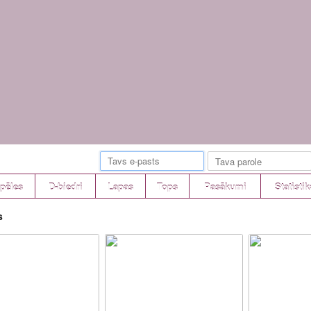
pēles
D-biedri
Lapas
Tops
Pasākumi
Statistik
s