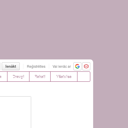
Ienākt
Reģistrēties
Vai ienāc ar
a
Draugi
Raksti
Vēstules