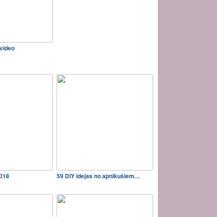
 video
2018
59 DIY idejas no apnikušiem…