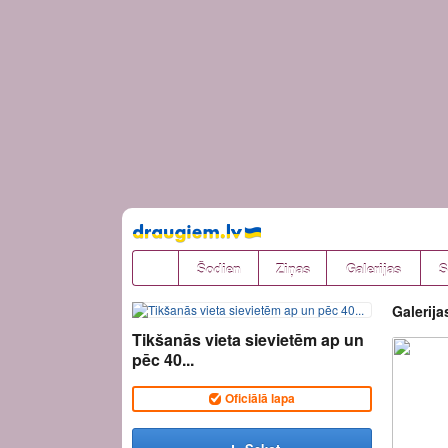
Pāriet
uz
saturu
Šodien
Ziņas
Galerijas
S
Galerija
Tikšanās vieta sievietēm ap un
pēc 40...
Oficiālā lapa