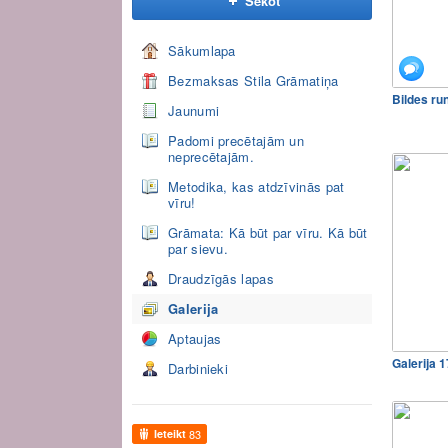
Sekot
Sākumlapa
Bezmaksas Stila Grāmatiņa
Bildes ru
Jaunumi
Padomi precētajām un
neprecētajām.
Metodika, kas atdzīvinās pat
vīru!
Grāmata: Kā būt par vīru. Kā būt
par sievu.
Draudzīgās lapas
Galerija
Aptaujas
Galerija 
Darbinieki
Ieteikt
83