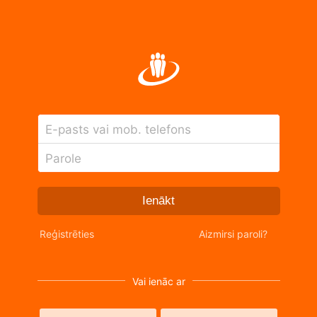
E-pasts vai mob. telefons
Parole
Ienākt
Reģistrēties
Aizmirsi paroli?
Vai ienāc ar