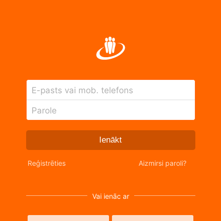
E-pasts vai mob. telefons
Parole
Ienākt
Reģistrēties
Aizmirsi paroli?
Vai ienāc ar