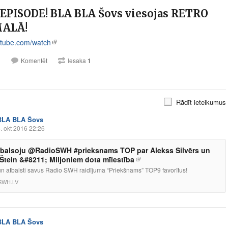
EPISODE! BLA BLA Šovs viesojas RETRO
ALĀ!
tube.com/watch
1
Komentēt
Iesaka
1
Rādīt ieteikumus
BLA BLA Šovs
. okt 2016 22:26
balsoju @RadioSWH #prieksnams TOP par Alekss Silvērs un
 Štein &#8211; Miljoniem dota mīlestība
un atbalsti savus Radio SWH raidījuma “Priekšnams” TOP9 favorītus!
SWH.LV
BLA BLA Šovs