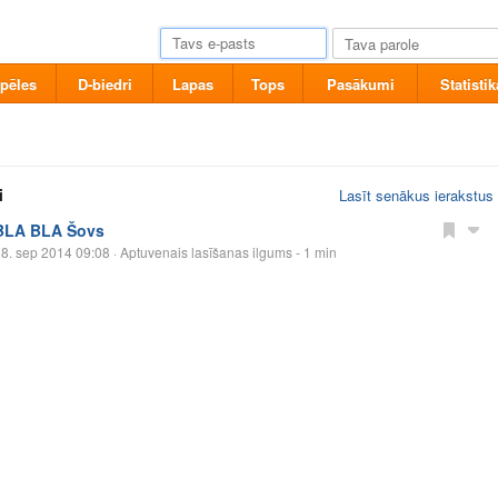
pēles
D-biedri
Lapas
Tops
Pasākumi
Statistik
i
Lasīt senākus ierakstus
BLA BLA Šovs
8. sep 2014 09:08
· Aptuvenais lasīšanas ilgums - 1 min