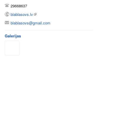
29668637
blablasovs.lv
blablasovs@gmail.com
Galerijas