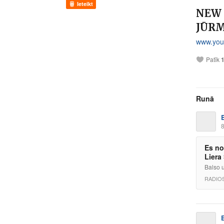
Ieteikt
NEW 
JŪRM
www.you
Patīk
Runā
8
Es no
Liera
Balso 
RADIO