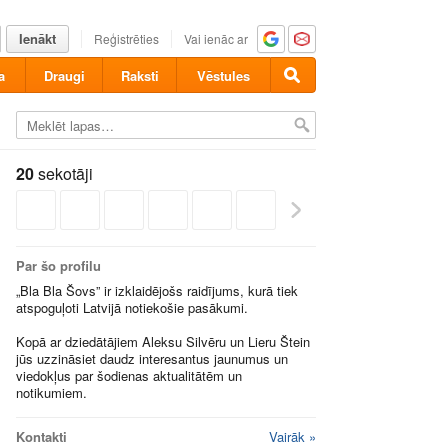
Ienākt
Reģistrēties
Vai ienāc ar
a
Draugi
Raksti
Vēstules
20
sekotāji
Par šo profilu
„Bla Bla Šovs” ir izklaidējošs raidījums, kurā tiek
atspoguļoti Latvijā notiekošie pasākumi.
Kopā ar dziedātājiem Aleksu Silvēru un Lieru Štein
jūs uzzināsiet daudz interesantus jaunumus un
viedokļus par šodienas aktualitātēm un
notikumiem.
Kontakti
Vairāk »