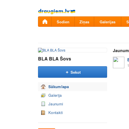
Pāriet
uz
saturu
Šodien
Ziņas
Galerijas
S
Jaunum
BLA BLA Šovs
1
Sekot
Sākumlapa
Galerija
Jaunumi
Kontakti