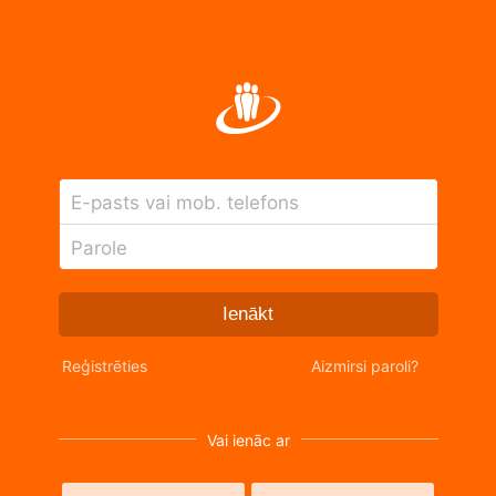
E-pasts vai mob. telefons
Parole
Ienākt
Reģistrēties
Aizmirsi paroli?
Vai ienāc ar