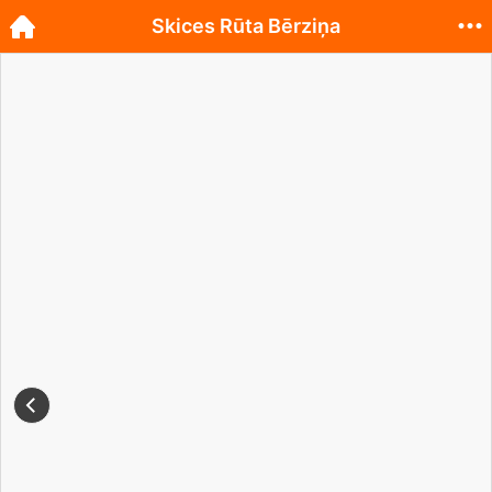
Skices Rūta Bērziņa