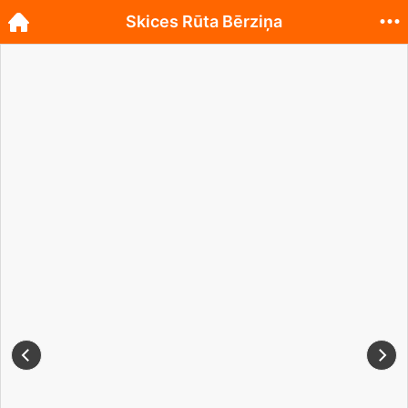
Skices Rūta Bērziņa