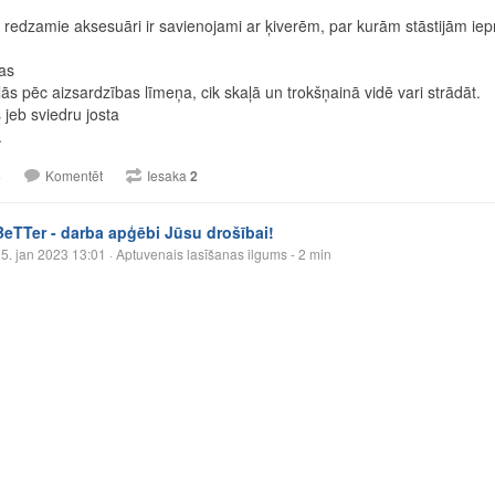
t redzamie aksesuāri ir savienojami ar ķiverēm, par kurām stāstijām iep
as
ās pēc aizsardzības līmeņa, cik skaļā un trokšņainā vidē vari strādāt.
 jeb sviedru josta
.
3
Komentēt
Iesaka
2
BeTTer - darba apģēbi Jūsu drošībai!
5. jan 2023 13:01
· Aptuvenais lasīšanas ilgums - 2 min