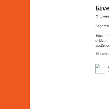
Ķive
⛑️
Ķivere
Saņēmām 
❓
kas ir 
✅
ķivere
apstākļos
Patīk
2