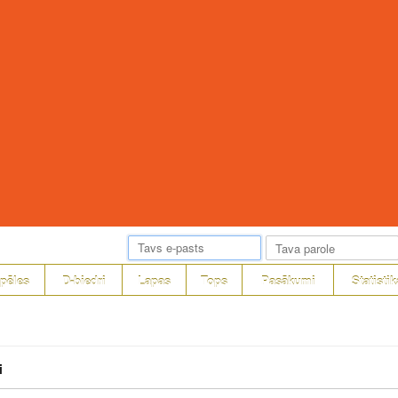
pēles
D-biedri
Lapas
Tops
Pasākumi
Statistik
i