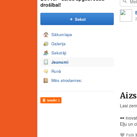
drošībai!
2
Sekot
Sākumlapa
Galerija
Sekotāji
Jaunumi
Runā
Mēs atrodamies:
Aizs
Ieteikt
3
Lasi zem
🕶️
inovat
Eļļu un c
Patīk