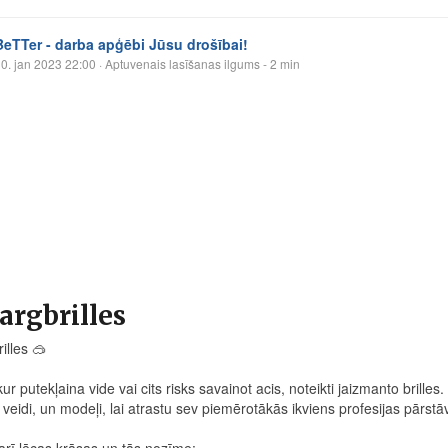
BeTTer - darba apģēbi Jūsu drošībai!
0. jan 2023 22:00
· Aptuvenais lasīšanas ilgums - 2 min
argbrilles
rilles
🥽
ur putekļaina vide vai cits risks savainot acis, noteikti jaizmanto brilles.
 veidi, un modeļi, lai atrastu sev piemērotākās ikviens profesijas pārstā
 arī lēcas krāsas un tās nozīme: