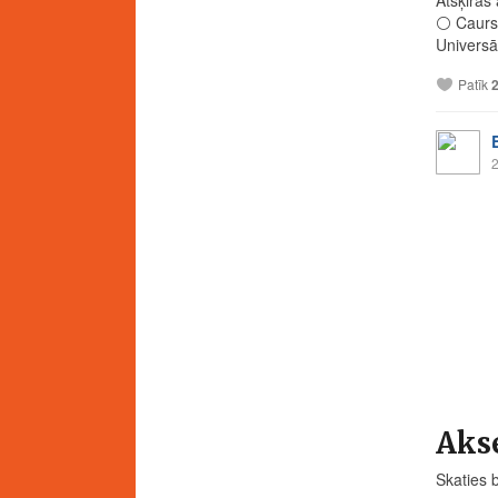
⚪️
Caurs
Universāl
Patīk
2
Akse
Skaties 