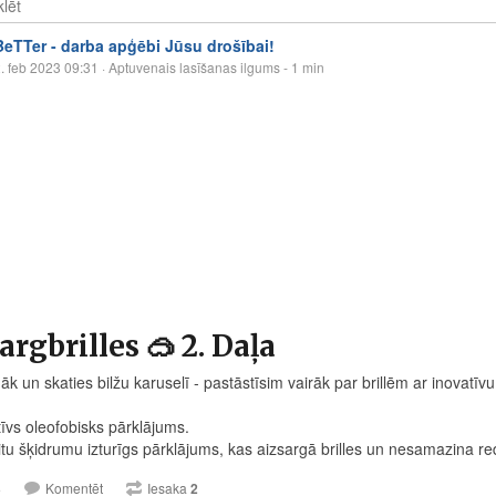
BeTTer - darba apģēbi Jūsu drošībai!
. feb 2023 09:31
· Aptuvenais lasīšanas ilgums - 1 min
argbrilles 🥽 2. Daļa
āk un skaties bilžu karuselī - pastāstīsim vairāk par brillēm ar inovatī
īvs oleofobisks pārklājums.
itu šķidrumu izturīgs pārklājums, kas aizsargā brilles un nesamazina red
3
Komentēt
Iesaka
2