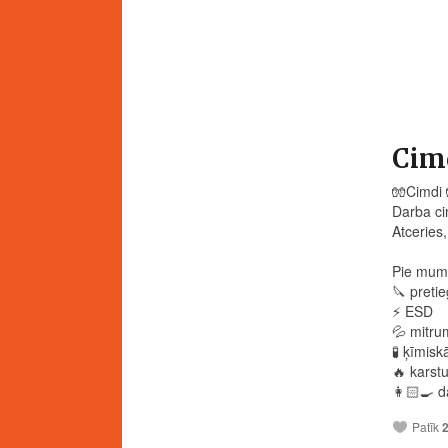
Cimd
🧤
Cimdi
Darba ci
Atceries
Pie mums
🔪
preti
⚡️
ESD
💦
mitrum
🧪
ķīmiskā
🔥
karstu
👩🏻‍🍳
d
Patīk