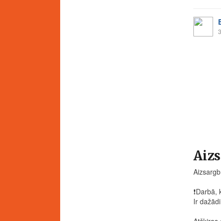
3
Aizs
Aizsargb
❗️
Darbā, k
Ir dažādi
Atšķiras