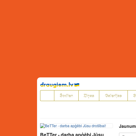
Pāriet
uz
saturu
Šodien
Ziņas
Galerijas
S
Jaunum
BeTTer - darba apģēbi Jūsu