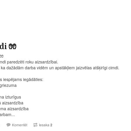
i 🧤
🧤
mdi paredzēti roku aizsardzībai.
, ka dažādām darba vidēm un apstākļiem jaizvēlas atšķirīgi cimdi.
 iespējams iegādāties:
egriezuma
a izturīgus
 aizsardzība
ma aizsardzība
arbam...
2
Komentēt
Iesaka
2