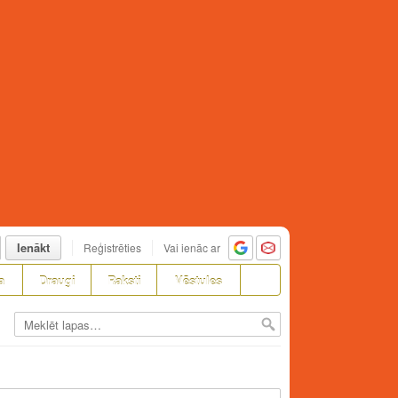
Ienākt
Reģistrēties
Vai ienāc ar
a
Draugi
Raksti
Vēstules