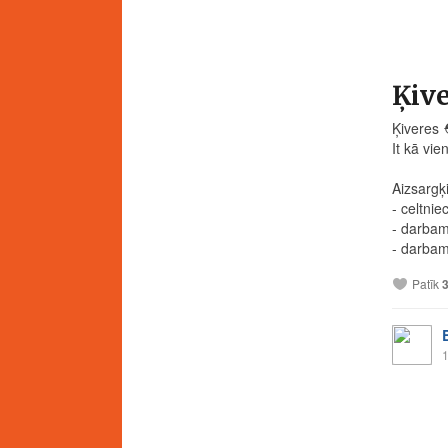
Ķiv
Ķiveres
It kā vie
Aizsargķ
- celtni
- darbam
- darbam
Patīk
1