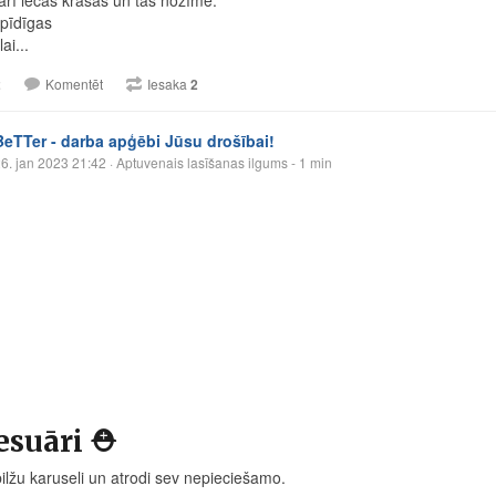
pīdīgas
ai...
2
Komentēt
Iesaka
2
BeTTer - darba apģēbi Jūsu drošībai!
6. jan 2023 21:42
· Aptuvenais lasīšanas ilgums - 1 min
suāri ⛑️
bilžu karuseli un atrodi sev nepieciešamo.