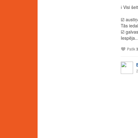
ℹ️
Visi šei
☑️
austiņ
Tās iedal
☑️
galvas
Iespēja..
Patīk
2