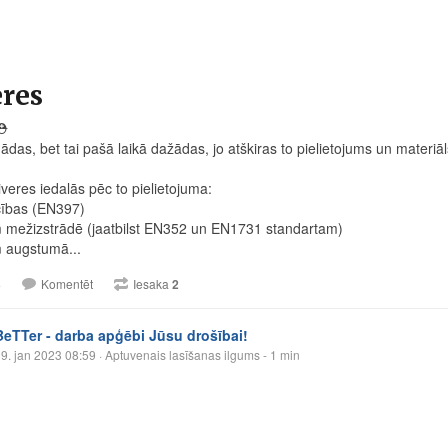
eres
⛑️
nādas, bet tai pašā laikā dažādas, jo atškiras to pielietojums un materiā
iveres iedalās pēc to pielietojuma:
ecības (EN397)
 mežizstrādē (jaatbilst EN352 un EN1731 standartam)
 augstumā...
3
Komentēt
Iesaka
2
BeTTer - darba apģēbi Jūsu drošībai!
9. jan 2023 08:59
· Aptuvenais lasīšanas ilgums - 1 min