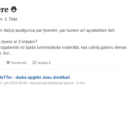
re ⛑️
s. 2. Daļa
dažus jautājumus par ķiverēm, par kuriem arī aprakstīsim šeit.
tā ķivere ar 2 krāsām?
 izgatavota no īpaša luminiscējoša materiāla, kas uzkrāj gaismu dienas 
, kur...
2
Komentēt
Iesaka
2
BeTTer - darba apģēbi Jūsu drošībai!
3. jan 2023 08:56
· Aptuvenais lasīšanas ilgums - 2 min