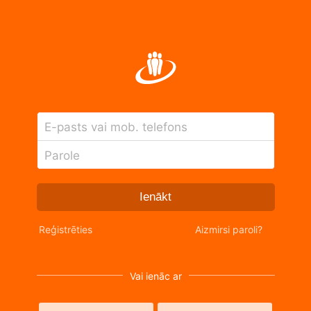
E-pasts vai mob. telefons
Parole
Ienākt
Reģistrēties
Aizmirsi paroli?
Vai ienāc ar