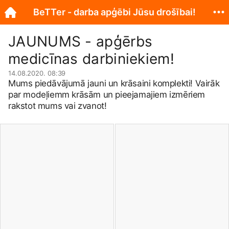
BeTTer - darba apģēbi Jūsu drošībai!
JAUNUMS - apģērbs
medicīnas darbiniekiem!
14.08.2020. 08:39
Mums piedāvājumā jauni un krāsaini komplekti! Vairāk
par modeļiemm krāsām un pieejamajiem izmēriem
rakstot mums vai zvanot!