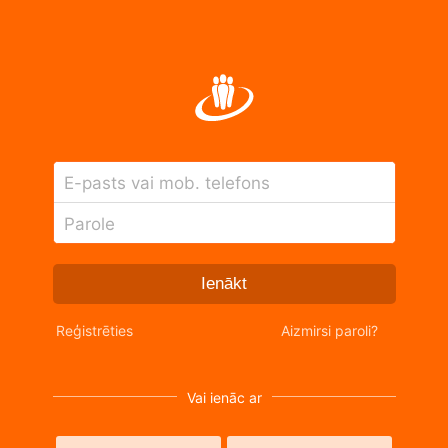
E-pasts vai mob. telefons
Parole
Ienākt
Reģistrēties
Aizmirsi paroli?
Vai ienāc ar