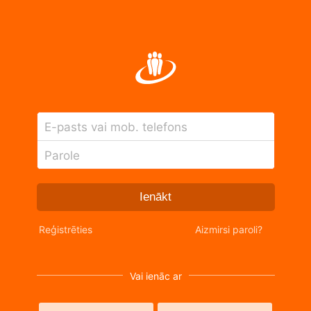
E-pasts vai mob. telefons
Parole
Ienākt
Reģistrēties
Aizmirsi paroli?
Vai ienāc ar