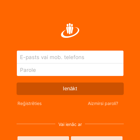
E-pasts vai mob. telefons
Parole
Ienākt
Reģistrēties
Aizmirsi paroli?
Vai ienāc ar