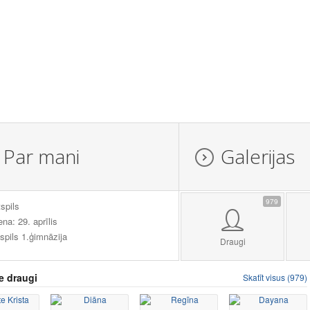
Par mani
Galerijas
979
spils
ena: 29. aprīlis
spils 1.ģimnāzija
Draugi
e draugi
Skatīt visus (979)