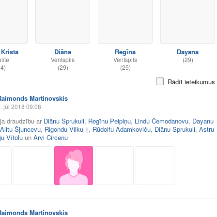
 Krista
Diāna
Regīna
Dayana
līte
Ventspils
Ventspils
(29)
24)
(29)
(25)
Rādīt ieteikumus
Raimonds Martinovskis
. jūl 2018 09:08
āja draudzību ar
Diānu Sprukuli
,
Regīnu Peipiņu
,
Lindu Čemodanovu
,
Dayanu
Alitu Šļuncevu
,
Rigondu Vilku †
,
Rūdolfu Adamkoviču
,
Diānu Sprukuli
,
Astru
u Vītolu
un
Arvi Circenu
Raimonds Martinovskis