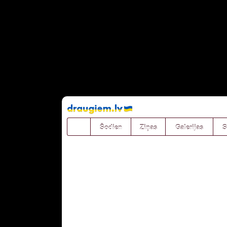
Pāriet
uz
saturu
Šodien
Ziņas
Galerijas
S