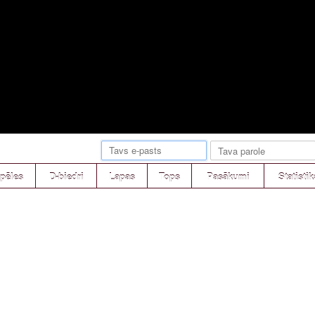
pēles
D-biedri
Lapas
Tops
Pasākumi
Statistik