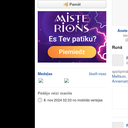
Pamāt
Anete
sau
(
Runā
8
apstiprin
Medaļas
Skatīt visas
Mellison
,
Annemarij
Pēdējo reizi manīts
8. nov 2024 02:33 no mobilās versijas