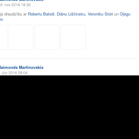
9. nov 2016 18:36
āja draudzību ar
Robertu Balodi
,
Diānu Liščinsku
,
Veroniku Stūri
un
Oļegu
s☠
Raimonds Martinovskis
. jūn 2016 08:04
profila bildi