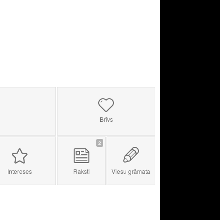
Brīvs
2
Intereses
Raksti
Viesu grāmata