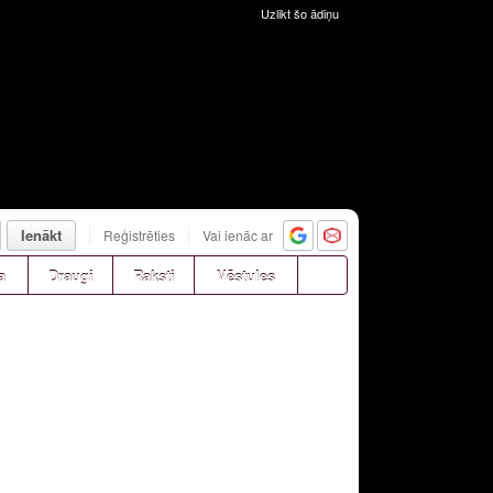
Uzlikt šo ādiņu
Ienākt
Reģistrēties
Vai ienāc ar
a
Draugi
Raksti
Vēstules