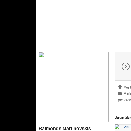
Vent
V-di
vent
Jaunāki
Raimonds Martinovskis