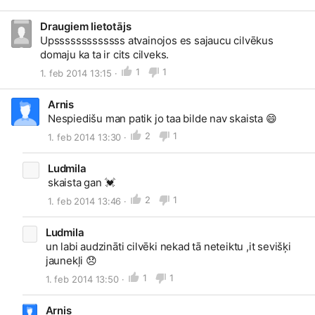
Draugiem lietotājs
Upsssssssssssss atvainojos es sajaucu cilvēkus
domaju ka ta ir cits cilveks.
1
1
1. feb 2014 13:15 ·
Arnis
Nespiedišu man patik jo taa bilde nav skaista
😄
2
1
1. feb 2014 13:30 ·
Ludmila
skaista gan
💓
2
1
1. feb 2014 13:46 ·
Ludmila
un labi audzināti cilvēki nekad tā neteiktu ,it sevišķi
jaunekļi
😞
1
1
1. feb 2014 13:50 ·
Arnis