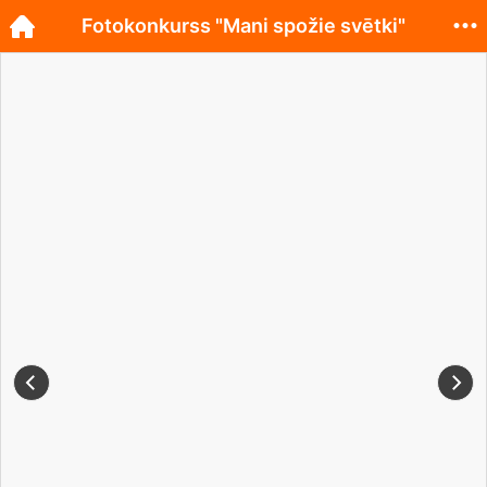
Fotokonkurss "Mani spožie svētki"