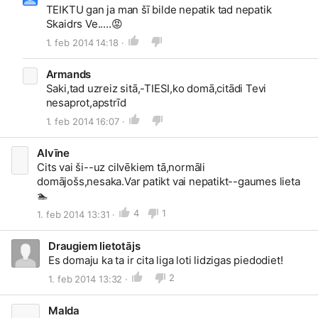
TEIKTU gan ja man šī bilde nepatik tad nepatik
Skaidrs Ve.....
😡
1. feb 2014 14:18 ·
Armands
Saki,tad uzreiz sitā,-TIESI,ko domā,citādi Tevi
nesaprot,apstrīd
1. feb 2014 16:07 ·
Alvīne
Cits vai ši--uz cilvēkiem tā,normāli
domājošs,nesaka.Var patikt vai nepatikt--gaumes lieta
🏊
4
1
1. feb 2014 13:31 ·
Draugiem lietotājs
Es domaju ka ta ir cita liga loti lidzigas piedodiet!
2
1. feb 2014 13:32 ·
Malda