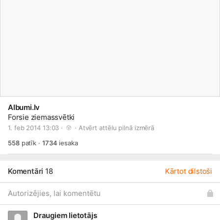
Albumi.lv
Forsie ziemassvētki
1. feb 2014 13:03 · 
 · 
Atvērt attēlu pilnā izmērā
558
patīk
·
1734
iesaka
Komentāri
18
Kārtot dilstoši
Autorizējies, lai komentētu
Draugiem lietotājs