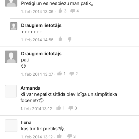
Pretigi un es nespiezu man patik,,
3
4
1. feb 2014 13:06 ·
Draugiem lietotājs
+++++++
1. feb 2014 14:56 ·
Draugiem lietotājs
🙂
1
2
1. feb 2014 13:07 ·
Armands
kā var nepatikt sitāda pievilcīga un simpātiska
focene!?
🙂
1
3
1. feb 2014 13:12 ·
Ilona
kas tur tik pretiks?
🙋
3
1. feb 2014 13:12 ·