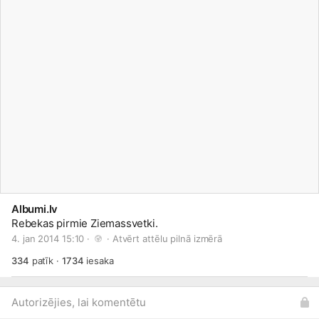
Albumi.lv
Rebekas pirmie Ziemassvetki.
4. jan 2014 15:10 · 
 · 
Atvērt attēlu pilnā izmērā
334
patīk
·
1734
iesaka
Autorizējies, lai komentētu