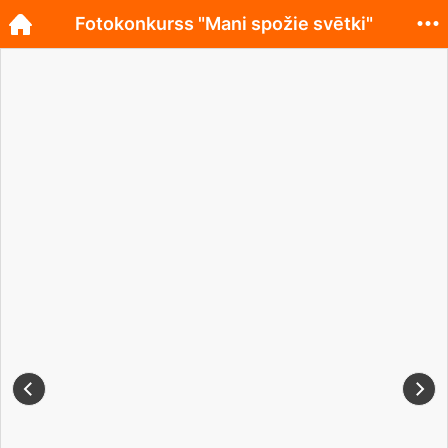
Fotokonkurss "Mani spožie svētki"