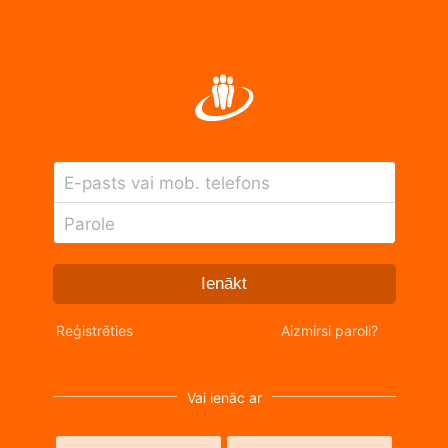
E-pasts vai mob. telefons
Parole
Ienākt
Reģistrēties
Aizmirsi paroli?
Vai ienāc ar