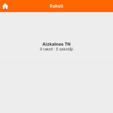
Raksti
Aizkalnes TN
0
raksti ·
5
sekotāji