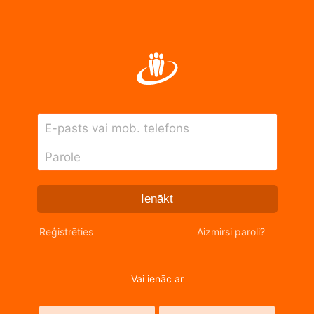
E-pasts vai mob. telefons
Parole
Ienākt
Reģistrēties
Aizmirsi paroli?
Vai ienāc ar