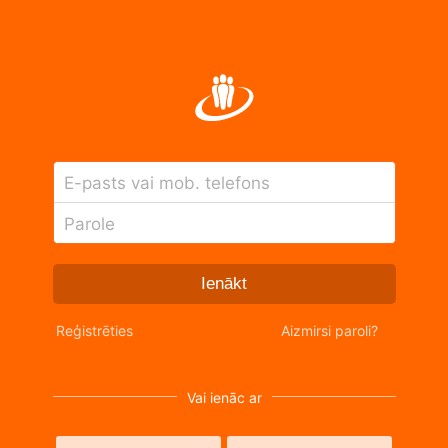
E-pasts vai mob. telefons
Parole
Ienākt
Reģistrēties
Aizmirsi paroli?
Vai ienāc ar