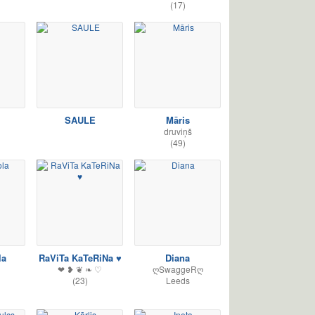
(17)
SAULE
Māris
druviņš
(49)
la
RaViTa KaTeRiNa ♥
Diana
❤ ❥ ❦ ❧ ♡
ღSwaggeRღ
(23)
Leeds