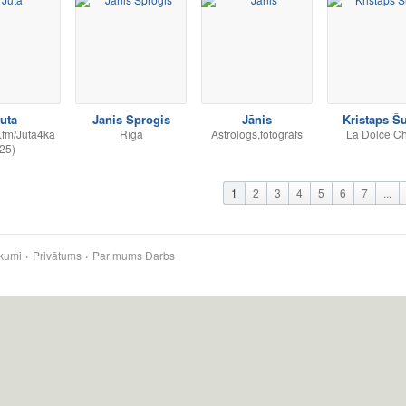
uta
Janis Sprogis
Jānis
Kristaps Š
k.fm/Juta4ka
Rīga
Astrologs,fotogrāfs
La Dolce Ch
25)
1
2
3
4
5
6
7
...
kumi
Privātums
Par mums
Darbs