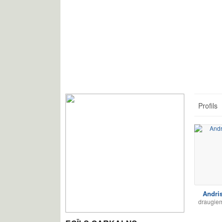
Profils
Andris
draugiem