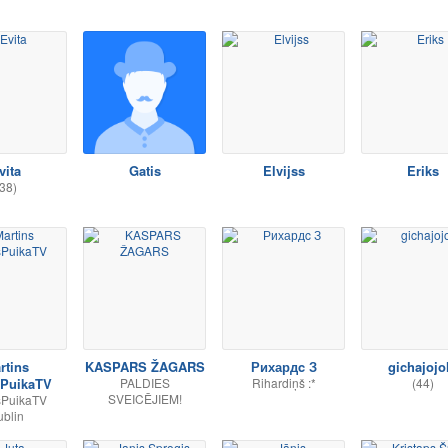
vita
Gatis
Elvijss
Eriks
38)
rtins
KASPARS ŽAGARS
Рихардc З
gichajojo
sPuikaTV
PALDIES
Rihardiņš :*
(44)
SVEICĒJIEM!
sPuikaTV
blin