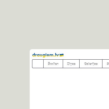
Pāriet
uz
saturu
Šodien
Ziņas
Galerijas
S