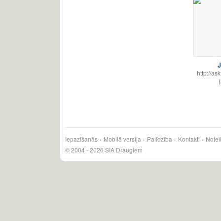
J
http://as
(
Iepazīšanās
Mobilā versija
Palīdzība
Kontakti
Notei
© 2004 - 2026 SIA Draugiem