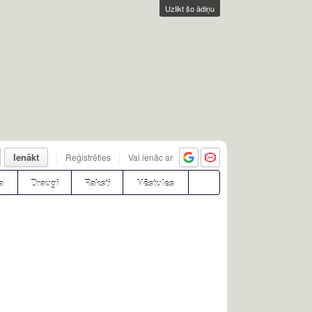
Uzlikt šo ādiņu
Ienākt
Reģistrēties
Vai ienāc ar
a
Draugi
Raksti
Vēstules