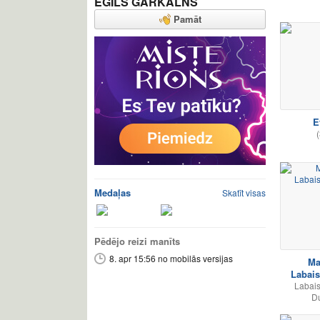
EGĪLS GARKALNS
Pamāt
E
(
Medaļas
Skatīt visas
Pēdējo reizi manīts
8. apr 15:56 no mobilās versijas
Ma
Labai
Labai
Du