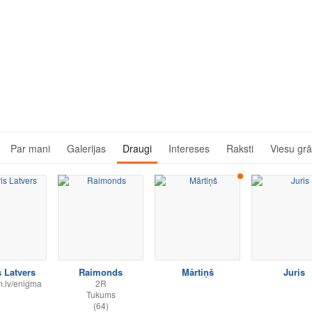
Par mani
Galerijas
Draugi
Intereses
Raksti
Viesu gr
 Latvers
Raimonds
Mārtiņš
Juris
.lv/enigma
2R
Tukums
(64)