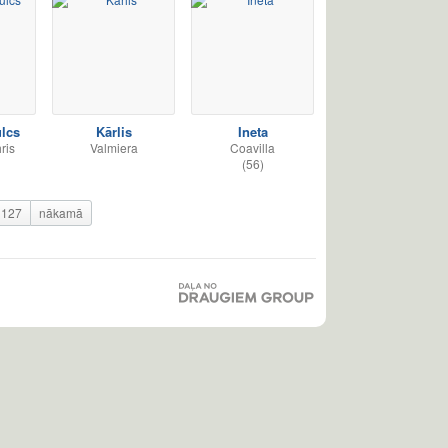
ulcs
Kārlis
Ineta
ris
Valmiera
Coavilla
(56)
127
nākamā