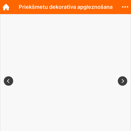
Priekšmetu dekoratīva apgleznošana