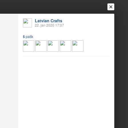
Latvian Crafts
22. jan 2020 17:07
5
patīk
Ienākt
Reģistrēties
Vai ienāc ar
a
Draugi
Raksti
Vēstules
pgleznošana