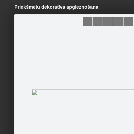
Priekšmetu dekoratīva apgleznošana
Pāriet
uz
saturu
Šodien
Ziņas
Galerijas
S
Latvian Crafts
Oficiālā lapa
Autors: 
Sekot