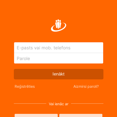
E-pasts vai mob. telefons
Parole
Ienākt
Reģistrēties
Aizmirsi paroli?
Vai ienāc ar