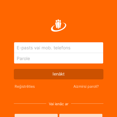
E-pasts vai mob. telefons
Parole
Ienākt
Reģistrēties
Aizmirsi paroli?
Vai ienāc ar