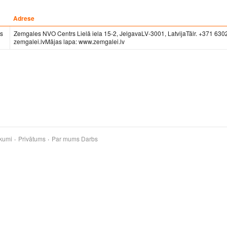
Adrese
s
Zemgales NVO Centrs Lielā iela 15-2, JelgavaLV-3001, LatvijaTālr. +371 630
zemgalei.lvMājas lapa: www.zemgalei.lv
kumi
Privātums
Par mums
Darbs