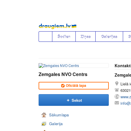
Pāriet
uz
saturu
Šodien
Ziņas
Galerijas
S
Kontakt
Zemgales NVO Centrs
Zemgale
Lielā 
Oficiālā lapa
63021
www.z
Sekot
info@
Sākumlapa
Galerija