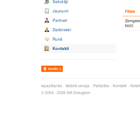
Sekotāji
Jaunumi
Filiāle
Partneri
Zemgale
NVO
Darbinieki
Runā
Kontakti
Ieteikt
3
Iepazīšanās
Mobilā versija
Palīdzība
Kontakti
Notei
© 2004 - 2026 SIA Draugiem