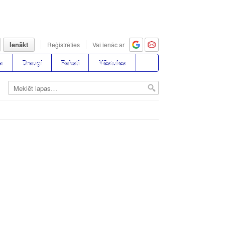
Ienākt
Reģistrēties
Vai ienāc ar
a
Draugi
Raksti
Vēstules