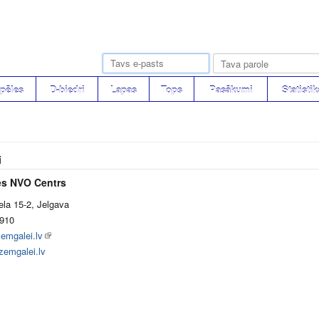
pēles
D-biedri
Lapas
Tops
Pasākumi
Statistik
i
s NVO Centrs
iela 15-2, Jelgava
910
emgalei.lv
zemgalei.lv