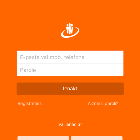
E-pasts vai mob. telefons
Parole
Ienākt
Reģistrēties
Aizmirsi paroli?
Vai ienāc ar