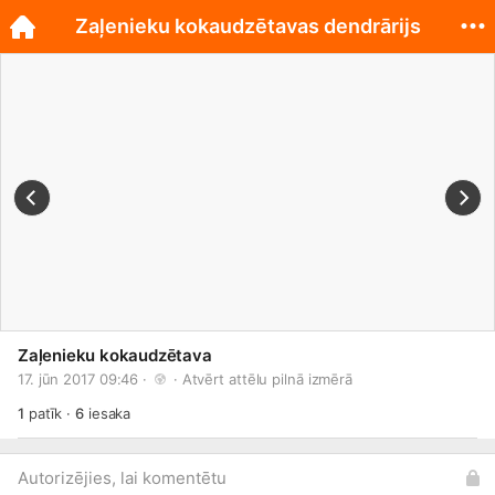
Zaļenieku kokaudzētavas dendrārijs
Zaļenieku kokaudzētava
17. jūn 2017 09:46 · 
 · 
Atvērt attēlu pilnā izmērā
1
patīk
·
6
iesaka
Autorizējies, lai komentētu