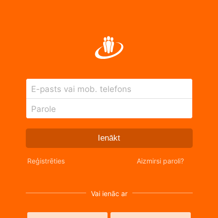
E-pasts vai mob. telefons
Parole
Ienākt
Reģistrēties
Aizmirsi paroli?
Vai ienāc ar