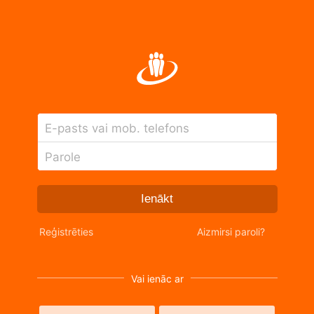
E-pasts vai mob. telefons
Parole
Ienākt
Reģistrēties
Aizmirsi paroli?
Vai ienāc ar