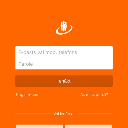
E-pasts vai mob. telefons
Parole
Ienākt
Reģistrēties
Aizmirsi paroli?
Vai ienāc ar