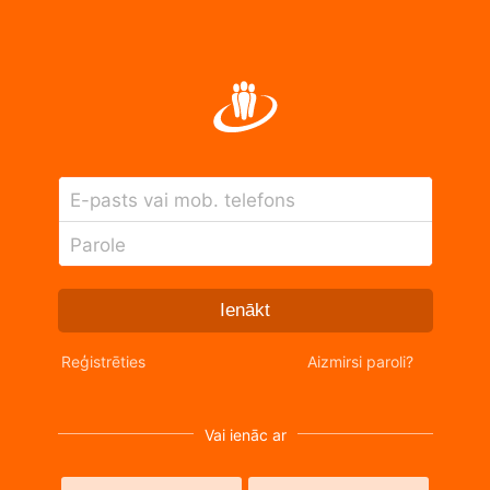
E-pasts vai mob. telefons
Parole
Ienākt
Reģistrēties
Aizmirsi paroli?
Vai ienāc ar