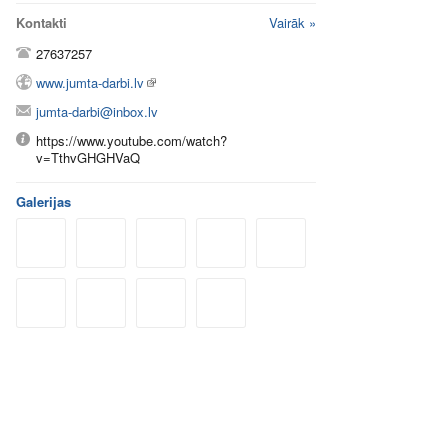
Kontakti
Vairāk »
27637257
www.jumta-darbi.lv
jumta-darbi@inbox.lv
https://www.youtube.com/watch?
v=TthvGHGHVaQ
Galerijas