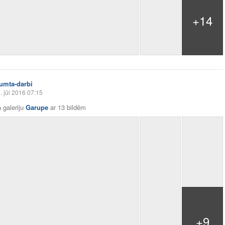
+14
jumta-darbi
. jūl 2016 07:15
 galeriju
Garupe
ar
13 bildēm
+9