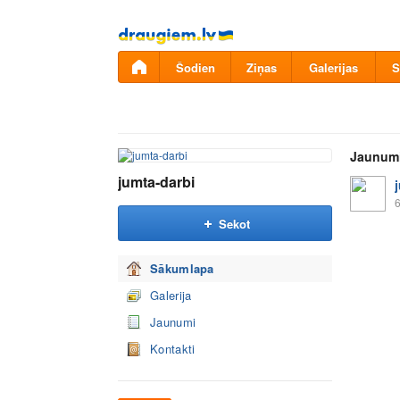
Pāriet
uz
saturu
Šodien
Ziņas
Galerijas
S
Jaunum
jumta-darbi
6
Sekot
Sākumlapa
Galerija
Jaunumi
Kontakti