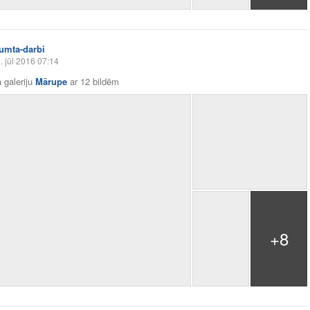
jumta-darbi
. jūl 2016 07:14
 galeriju
Mārupe
ar
12 bildēm
+8