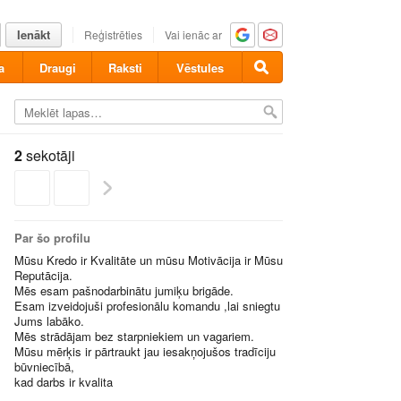
Ienākt
Reģistrēties
Vai ienāc ar
a
Draugi
Raksti
Vēstules
2
sekotāji
Par šo profilu
Mūsu Kredo ir Kvalitāte un mūsu Motivācija ir Mūsu
Reputācija.
Mēs esam pašnodarbinātu jumiķu brigāde.
Esam izveidojuši profesionālu komandu ,lai sniegtu
Jums labāko.
Mēs strādājam bez starpniekiem un vagariem.
Mūsu mērķis ir pārtraukt jau iesakņojušos tradīciju
būvniecībā,
kad darbs ir kvalita