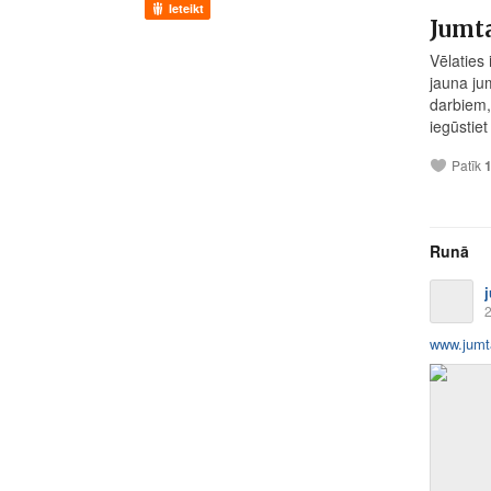
Ieteikt
Jumta
Vēlaties
jauna jum
darbiem,
iegūstiet
Patīk
Runā
2
www.jumta