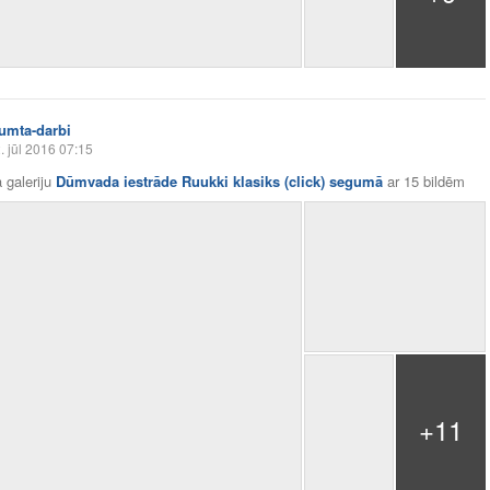
jumta-darbi
. jūl 2016 07:15
 galeriju
Dūmvada iestrāde Ruukki klasiks (click) segumā
ar
15 bildēm
+11