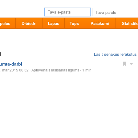
pēles
D-biedri
Lapas
Tops
Pasākumi
Statistik
i
Lasīt senākus ierakstus
jumta-darbi
. mar 2015 06:52
· Aptuvenais lasīšanas ilgums - 1 min