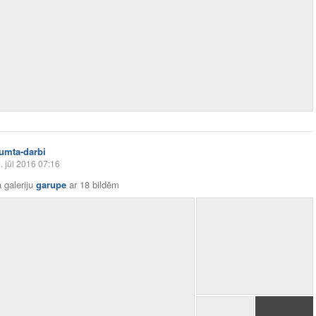
jumta-darbi
. jūl 2016 07:16
 galeriju
garupe
ar
18 bildēm