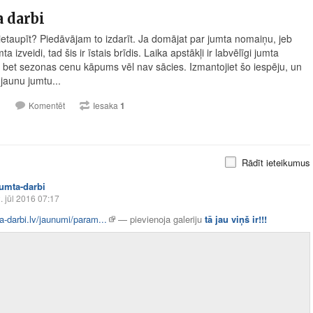
 darbi
 ietaupīt? Piedāvājam to izdarīt. Ja domājat par jumta nomaiņu, jeb
ta izveidi, tad šis ir īstais brīdis. Laika apstākļi ir labvēlīgi jumta
 bet sezonas cenu kāpums vēl nav sācies. Izmantojiet šo iespēju, un
 jaunu jumtu...
1
Komentēt
Iesaka
1
Rādīt ieteikumus
jumta-darbi
. jūl 2016 07:17
-darbi.lv/jaunumi/param...
—
pievienoja galeriju
tā jau viņš ir!!!