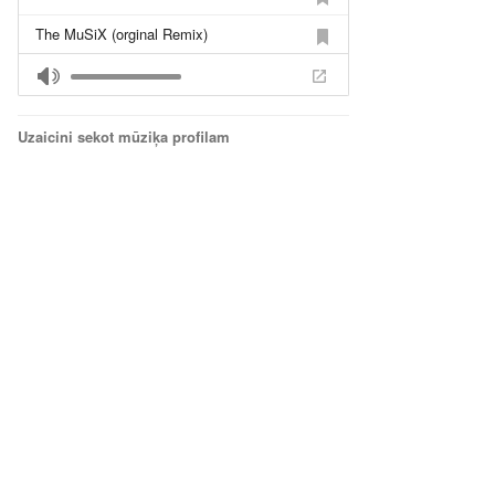
The MuSiX (orginal Remix)
Red White rmx
kiss mee musix mix
Uzaicini sekot mūziķa profilam
DJ MuSiX danza kudoru mix
bermunu divsturis labi double mix
Bermudu dvistūris tatjana rmx
Heal 01
heal 02
Parveidots dj blenda mix uz dj musix ! :D
Sax !! 2012 mix
TC MIX
Heal