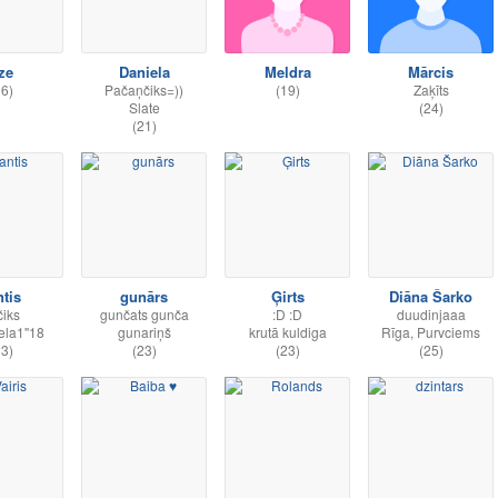
lze
Daniela
Meldra
Mārcis
36)
Pačaņčiks=))
(19)
Zaķīts
Slate
(24)
(21)
ntis
gunārs
Ģirts
Diāna Šarko
čiks
gunčats gunča
:D :D
duudinjaaa
ela1''18
gunariņš
krutā kuldiga
Rīga, Purvciems
23)
(23)
(23)
(25)