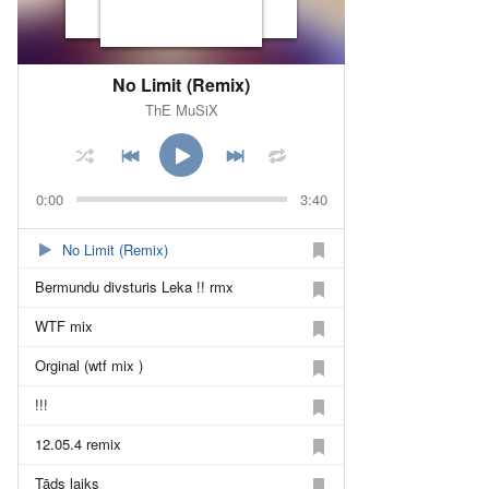
No Limit (Remix)
ThE MuSiX
0:00
3:40
No Limit (Remix)
Bermundu divsturis Leka !! rmx
WTF mix
Orginal (wtf mix )
!!!
12.05.4 remix
Tāds laiks