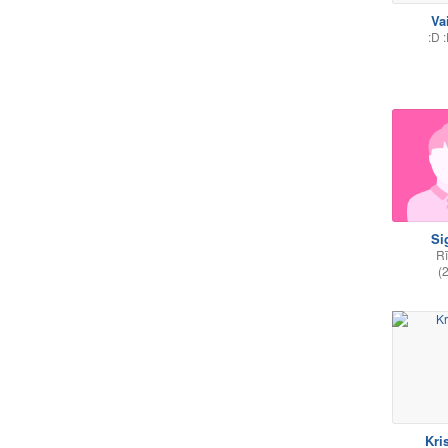
Va
:D 
Si
R
(
Kri