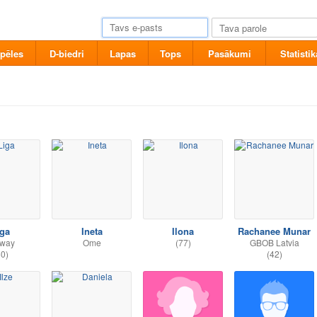
pēles
D-biedri
Lapas
Tops
Pasākumi
Statistik
iga
Ineta
Ilona
Rachanee Munar
lway
Ome
(77)
GBOB Latvia
50)
(42)