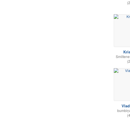
(
Kri
Smilten
(
Vlad
bumbiņ
(