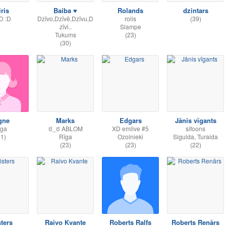
iris
Baiba ♥
Rolands
dzintars
:D :D
Dzīvo,Dzīvē,Dzīvu,D
rolis
(39)
zīvi..
Slampe
Tukums
(23)
(30)
gne
Marks
Edgars
Jānis vīgants
īga
ಠ_ಠ ABLOM
XD emlive #5
sifoons
21)
Rīga
Ozolnieki
Sigulda, Turaida
(23)
(23)
(22)
sters
Raivo Kvante
Roberts Ralfs
Roberts Renārs