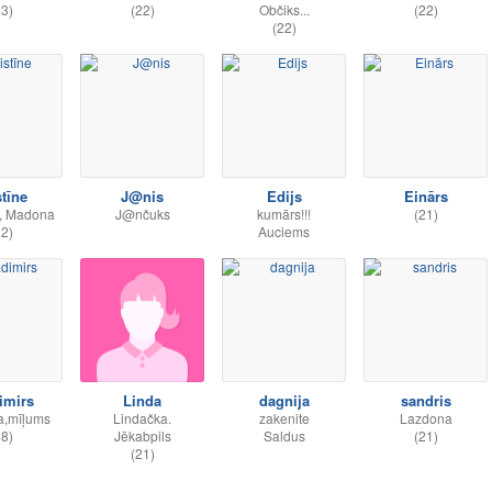
23)
(22)
Občiks...
(22)
(22)
stīne
J@nis
Edijs
Einārs
e, Madona
J@nčuks
kumārs!!!
(21)
22)
Auciems
imirs
Linda
dagnija
sandris
a,mīļums
Lindačka.
zakenite
Lazdona
48)
Jēkabpils
Saldus
(21)
(21)