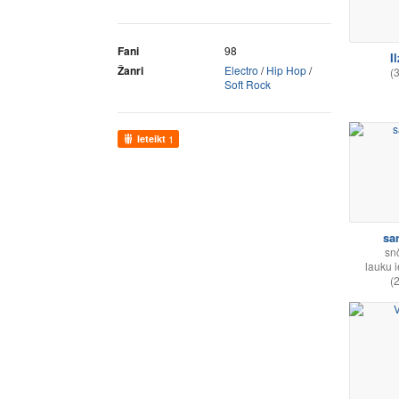
Fani
98
I
Žanri
Electro
/
Hip Hop
/
(
Soft Rock
Ieteikt
1
sa
sn
lauku i
(