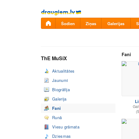
Pāriet
uz
saturu
Šodien
Ziņas
Galerijas
S
Fani
ThE MuSiX
Aktualitātes
Jaunumi
Biogrāfija
Galerija
L
Ga
Fani
(
Runā
Viesu grāmata
Dziesmas