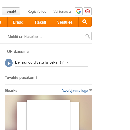
Ienākt
Reģistrēties
Vai ienāc ar
a
Draugi
Raksti
Vēstules
TOP dziesma
Bermundu divsturis Leka !! rmx
Tuvākie pasākumi
Mūzika
Atvērt jaunā logā